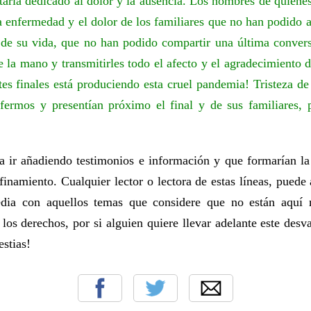
staría dedicado al dolor y la ausencia. Los nombres de quiene
la enfermedad y el dolor de los familiares que no han podido
de su vida, que no han podido compartir una última convers
e la mano y transmitirles todo el afecto y el agradecimiento 
tes finales está produciendo esta cruel pandemia! Tristeza de
fermos y presentían próximo el final y de sus familiares, 
ra ir añadiendo testimonios e información y que formarían la
inamiento. Cualquier lector o lectora de estas líneas, puede
pedia con aquellos temas que considere que no están aquí r
os derechos, por si alguien quiere llevar adelante este desv
stias!