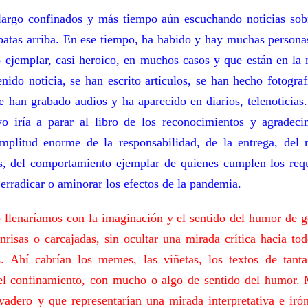
argo confinados y más tiempo aún escuchando noticias sobr
patas arriba. En ese tiempo, ha habido y hay muchas person
ejemplar, casi heroico, en muchos casos y que están en la
nido noticia, se han escrito artículos, se han hecho fotogra
e han grabado audios y ha aparecido en diarios, telenoticias.
vo iría a parar al libro de los reconocimientos y agradeci
mplitud enorme de la responsabilidad, de la entrega, del 
, del comportamiento ejemplar de quienes cumplen los requ
erradicar o aminorar los efectos de la pandemia.
o llenaríamos con la imaginación y el sentido del humor de 
nrisas o carcajadas, sin ocultar una mirada crítica hacia tod
es. Ahí cabrían los memes, las viñetas, los textos de tant
del confinamiento, con mucho o algo de sentido del humor. 
vadero y que representarían una mirada interpretativa e irón