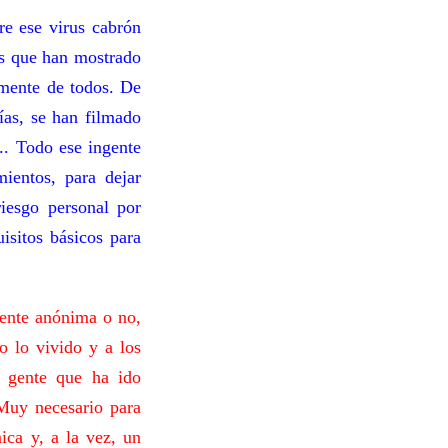
e ese virus cabrón
as que han mostrado
 mente de todos. De
fías, se han filmado
.. Todo ese ingente
mientos, para dejar
riesgo personal por
isitos básicos para
gente anónima o no,
o lo vivido y a los
a gente que ha ido
Muy necesario para
ica y, a la vez, un