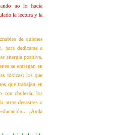
uando no lo hacía
lado la lectura y la
eznables de quienes
, para dedicarse a
ar energía positiva,
enes se entregan en
as tóxicas; los que
nos que trabajan en
o con chulería; los
 otros desastres o
 educación... ¡Anda