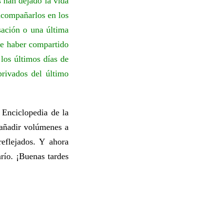
s han dejado la vida
 acompañarlos en los
ación o una última
de haber compartido
 los últimos días de
privados del último
 Enciclopedia de la
 añadir volúmenes a
eflejados. Y ahora
arío. ¡Buenas tardes