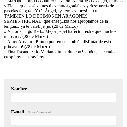
.. Mariano Coronas Cabrero Osvaldo, María Jesús, Ángel, Patricio
y Elena, que paséis unos días muy agradables y descanséis de
pasadas fatigas... Y tú, Ángel, ¡ya empezamos! "tú rai"
TAMBIÉN LO DECIMOS EN ARAGONÉS
SEPTENTRIONAL, que enseguida nos apropiamos de la
lengua...¡ya te vale!, je, je. (28 de Marzo)
.. Victoria Trigo Bello: Mejor papel haría tu madre que muchos
ministros. (28 de Marzo)
.. Anny Anselin: ¡Pronto podremos también disfrutar de esta
primavera! (28 de Marzo)
.. Fina Escándil: ¡Jo Mariano, tu madre con 92 años, haciendo
crespillos....maravillosa...!
Nombre
E-mail
No será mostrado.