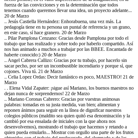
fuerza de las convicciones y en la determinación que todos
tenemos cuando queremos llevar una idea, un proyecto adelante...
20 de Marzo
.. Jesús Castiella Hernández: Enhorabuena, una vez más. La
pedagogía tiene en tu persona un puntal de referencia y un grano,
en este caso, sí hace granero. 20 de Marzo
.. Pilar Pamplona Cenzano: Gracias desde Pamplona por todo el
trabajo que has realizado y sobre todo por haberlo compartido. Así
nos has animado a muchos a trabajar por las BBEE. Encantada de
haberte conocido:) 20 de Marzo
.. Angel Cabrera Callizo: Gracias por tu trabajo, por hacerlo sin
sacar pecho, por ser un incombustible incendiario y porque sí, que
cojones. Viva tú. 21 de Marzo
.. Celia Lopez Ordas: Decir fantástico es poco, MAESTRO! 21 de
Marzo
. . Elena Vidal Zapater: ¡sigue así Mariano, los buenos maestros no
dejan nunca de sorprendernos! 22 de Marzo
.. Mariano Coronas Cabrero: Gracias por vuestras animosas
palabras: tomadas en su justa medida, van bien; alimentan y
reponen ánimos para seguir en la línea de dignificar nuestros
colegios públicos (maldito sea quien quitó esa denominación y la
cambió por esa ensalada de iniciales con la que ahora nos
desenvolvemos), mostrando el trabajo que hacemos y retando a
quien pueda emularlo... Mostrar con orgullo una parte de los frutos
obtenidos con el trabajo del profesorado, del alumnado y de las