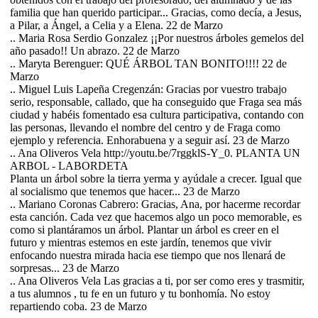
familia que han querido participar... Gracias, como decía, a Jesus,
a Pilar, a Ángel, a Celia y a Elena. 22 de Marzo
.. Maria Rosa Serdio Gonzalez ¡¡Por nuestros árboles gemelos del
año pasado!! Un abrazo. 22 de Marzo
.. Maryta Berenguer: QUÉ ÁRBOL TAN BONITO!!!! 22 de
Marzo
.. Miguel Luis Lapeña Cregenzán: Gracias por vuestro trabajo
serio, responsable, callado, que ha conseguido que Fraga sea más
ciudad y habéis fomentado esa cultura participativa, contando con
las personas, llevando el nombre del centro y de Fraga como
ejemplo y referencia. Enhorabuena y a seguir así. 23 de Marzo
.. Ana Oliveros Vela http://youtu.be/7rggklS-Y_0. PLANTA UN
ARBOL - LABORDETA
Planta un árbol sobre la tierra yerma y ayúdale a crecer. Igual que
al socialismo que tenemos que hacer... 23 de Marzo
.. Mariano Coronas Cabrero: Gracias, Ana, por hacerme recordar
esta canción. Cada vez que hacemos algo un poco memorable, es
como si plantáramos un árbol. Plantar un árbol es creer en el
futuro y mientras estemos en este jardín, tenemos que vivir
enfocando nuestra mirada hacia ese tiempo que nos llenará de
sorpresas... 23 de Marzo
.. Ana Oliveros Vela Las gracias a ti, por ser como eres y trasmitir,
a tus alumnos , tu fe en un futuro y tu bonhomía. No estoy
repartiendo coba. 23 de Marzo