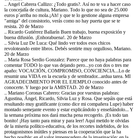
.. Angel Cabrera Callizo: ¿Todo gratis?. Así no te va a hacer caso
la concejalía de cultura, Mariano. Todo lo que no sea de 25.000
euros p´arriba no mola.¡Ah! y que te lo gestione alguna empresa
"amiga" del consistorio, verás como no hay puerta que se te
resista. 20 de Marzo
.. Ricardo Gutiérrez Ballarín Buen trabajo, buena exposición y
buena difusión. ¡Enhorabuena!. 20 de Marzo
.. Silvia Luz De Luca: Qué lindo ver todos esos chicos
revoloteando entre libros. Debés sentirte muy orgulloso, Mariano.
20 de Marzo
.. Maria Rosa Serdio Gonzalez: Parece que no haya palabras para
comentar TODO lo que vas dejando pero...yo con dos o tres me
apaño: VOCACIÓN, COMPROMISO, CONCIENCIA...Lo de
resumir una VIDA en la escuela y de sembrador...ardua tarea. MI
AGRADECIMIENTO POR EL EJEMPLO conocido antes de
conocerte. Y luego por la AMISTAD. 20 de Marzo
.. Mariano Coronas Cabrero: Gracias por vuestras palabras:
Agustina, Ángel, Ricardo, Silvia Luz y Rosa. Que sepáis que está
resultando muy gratificante (como dice mi compañera Lupe) haber
montado semejante evento y estar explicándolo y enseñándolo... Y
la semana próxima nos dará mucha pena recogerlo. ¡Es todo tan
bonito! ¡Hay tanto para mirar y para leer! Aquí metido te olvidas
de la miseria político-educativa, de los recortes indebidos, de los
protagonismos inútiles y piensas en la cooperación que la ha
hecho posible; en el valor imperecedero de la imaginación; en la