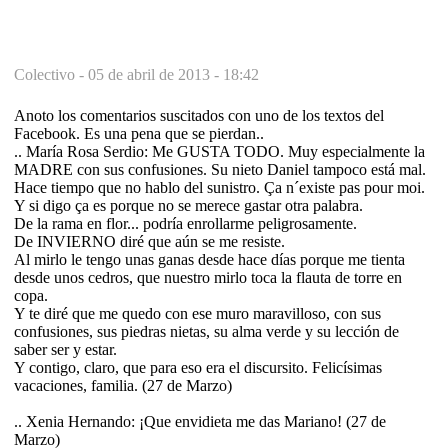
Colectivo -
05 de abril de 2013 - 18:42
Anoto los comentarios suscitados con uno de los textos del
Facebook. Es una pena que se pierdan..
.. María Rosa Serdio: Me GUSTA TODO. Muy especialmente la
MADRE con sus confusiones. Su nieto Daniel tampoco está mal.
Hace tiempo que no hablo del sunistro. Ça n´existe pas pour moi.
Y si digo ça es porque no se merece gastar otra palabra.
De la rama en flor... podría enrollarme peligrosamente.
De INVIERNO diré que aún se me resiste.
Al mirlo le tengo unas ganas desde hace días porque me tienta
desde unos cedros, que nuestro mirlo toca la flauta de torre en
copa.
Y te diré que me quedo con ese muro maravilloso, con sus
confusiones, sus piedras nietas, su alma verde y su lección de
saber ser y estar.
Y contigo, claro, que para eso era el discursito. Felicísimas
vacaciones, familia. (27 de Marzo)
.. Xenia Hernando: ¡Que envidieta me das Mariano! (27 de
Marzo)