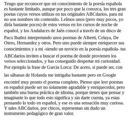
Tengo que reconocer que mi conocimiento de la poesía española
es bastante limitado, aunque por poco que la conozca, los tres gran
poetas cuyos versos utilizas en tus originales ABCdarios, para mi
no son nombres sin contenido. Leímos unos (pero muy pocos, yo
diría bastante pocos) de estos versos en los cursos de noche de
español, y los Andaluces de Jaén conocé a través de un disco de
Paco Ibañez interpretando unos poemas de Alberti, Celaya, De
Otero, Hernandez y otros. Pero uno puede siempre enriquecer sus
conocimientos y a mi -siendo un novicio en la poesía española- tus
ABCdarios inviten a buscar el poema de donde provienen los
versos seleccionados, y has conseguido despertar mi curiosidad.
Por ejemplo la frase de Garcia Lorca: De acero, si puede ser, con
las sábanas de Holanda me intrigaba bastante pero en Google
encontré muy pronto el poema completo. Pienso que leer poemas
en español puede ser no solamente agradable y enriquecedor, pero
también una buena práctica de idioma, porque tienes que pensar y
imaginarte lo que todo esto significa y sin darte cuenta, ya estas
pensando lo todo en español, y ese es una sensación muy curiosa.
Y tales ABCdarios, por chicos, representan sin dudo un
instrumento pedagógico de gran valor.