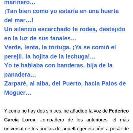
marinero…
T
¡
an bien como yo estaría en una huerta
del mar…!
U
n silencio escarchado te rodea, destejido
en la luz de sus fanales…
V
erde, lenta, la tortuga. ¡Ya se comió el
perejil, la hojita de la lechuga!...
Y
o te hablaba con banderas, hija de la
panadera…
Z
arparé, al alba, del Puerto, hacia Palos de
Moguer…
Y como no hay dos sin tres, he añadido la voz de
Federico
García Lorca
, compañero de los anteriores; el más
universal de los poetas de aquella generación, a pesar de