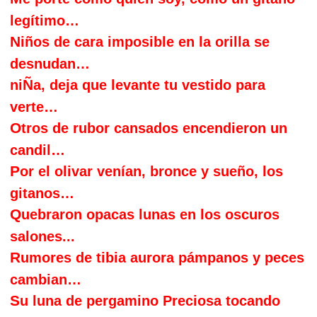
legítimo…
N
iños de cara imposible en la orilla se
desnudan…
Ñ
ni
a, deja que levante tu vestido para
verte…
O
tros de rubor cansados encendieron un
candil…
P
or el olivar venían, bronce y sueño, los
gitanos…
Q
uebraron opacas lunas en los oscuros
salones...
R
umores de tibia aurora pámpanos y peces
cambian…
S
u luna de pergamino Preciosa tocando