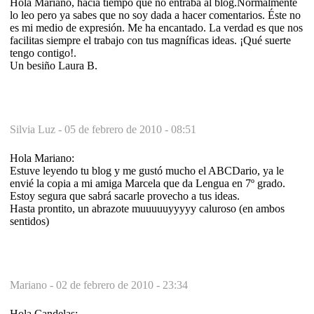
Hola Mariano, hacia tiempo que no entraba al blog.Normalmente
lo leo pero ya sabes que no soy dada a hacer comentarios. Éste no
es mi medio de expresión. Me ha encantado. La verdad es que nos
facilitas siempre el trabajo con tus magníficas ideas. ¡Qué suerte
tengo contigo!.
Un besiño Laura B.
Silvia Luz -
05 de febrero de 2010 - 08:51
Hola Mariano:
Estuve leyendo tu blog y me gustó mucho el ABCDario, ya le
envié la copia a mi amiga Marcela que da Lengua en 7º grado.
Estoy segura que sabrá sacarle provecho a tus ideas.
Hasta prontito, un abrazote muuuuuyyyyy caluroso (en ambos
sentidos)
Mariano -
02 de febrero de 2010 - 23:34
Hola Candelas: