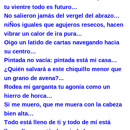
tu vientre todo es futuro…
N
o salieron jamás del vergel del abrazo…
Ñ
ni
os iguales que agujeros resecos, hacen
vibrar un calor de ira pura…
O
igo un latido de cartas navegando hacia
su centro…
P
intada no vacía: pintada está mi casa…
Q
¿
uién salvará a este chiquillo menor que
un grano de avena?...
R
odea mi garganta tu agonía como un
hierro de horca…
S
i me muero, que me muera con la cabeza
bien alta…
T
odo está lleno de ti y todo de mí está