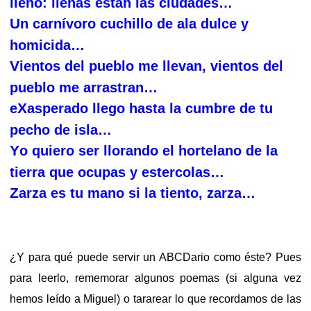
lleno: llenas están las ciudades…
U
n carnívoro cuchillo de ala dulce y
homicida…
V
ientos del pueblo me llevan, vientos del
pueblo me arrastran…
X
e
asperado llego hasta la cumbre de tu
pecho de isla…
Y
o quiero ser llorando el hortelano de la
tierra que ocupas y estercolas…
Z
arza es tu mano si la tiento, zarza…
¿Y para qué puede servir un ABCDario como éste? Pues
para leerlo, rememorar algunos poemas (si alguna vez
hemos leído a Miguel) o tararear lo que recordamos de las