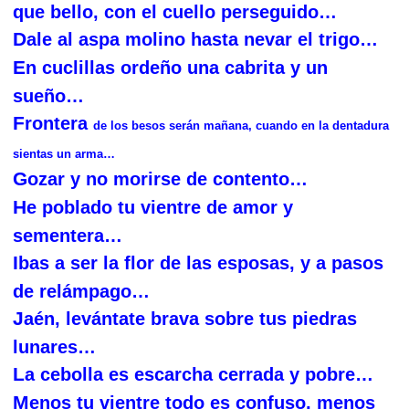
que bello, con el cuello perseguido…
D
ale al aspa molino hasta nevar el trigo…
E
n cuclillas ordeño una cabrita y un
sueño…
F
rontera
de los besos serán mañana, cuando en la dentadura
sientas un arma…
G
ozar y no morirse de contento…
H
e poblado tu vientre de amor y
sementera…
I
bas a ser la flor de las esposas, y a pasos
de relámpago…
J
aén, levántate brava sobre tus piedras
lunares…
L
a cebolla es escarcha cerrada y pobre…
M
enos tu vientre todo es confuso, menos