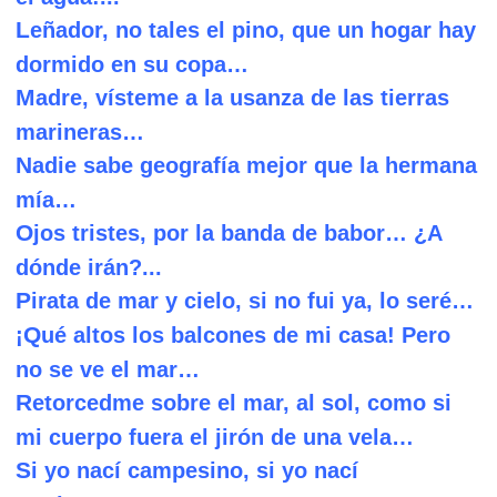
L
eñador, no tales el pino, que un hogar hay
dormido en su copa…
M
adre, vísteme a la usanza de las tierras
marineras…
N
adie sabe geografía mejor que la hermana
mía…
O
jos tristes, por la banda de babor… ¿A
dónde irán?...
P
irata de mar y cielo, si no fui ya, lo seré…
Q
¡
ué altos los balcones de mi casa! Pero
no se ve el mar…
R
etorcedme sobre el mar, al sol, como si
mi cuerpo fuera el jirón de una vela…
S
i yo nací campesino, si yo nací