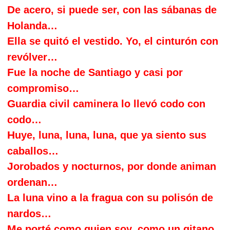
D
e acero, si puede ser, con las sábanas de
Holanda…
E
lla se quitó el vestido. Yo, el cinturón con
revólver…
F
ue la noche de Santiago y casi por
compromiso…
G
uardia civil caminera lo llevó codo con
codo…
H
uye, luna, luna, luna, que ya siento sus
caballos…
J
orobados y nocturnos, por donde animan
ordenan…
L
a luna vino a la fragua con su polisón de
nardos…
M
e porté como quien soy, como un gitano