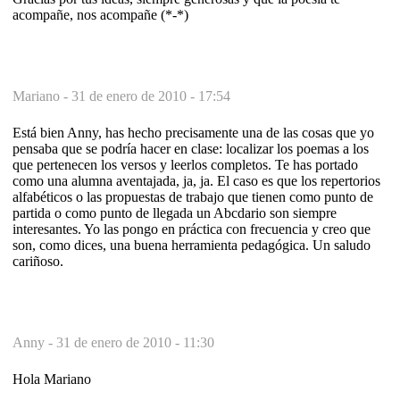
acompañe, nos acompañe (*-*)
Mariano -
31 de enero de 2010 - 17:54
Está bien Anny, has hecho precisamente una de las cosas que yo
pensaba que se podría hacer en clase: localizar los poemas a los
que pertenecen los versos y leerlos completos. Te has portado
como una alumna aventajada, ja, ja. El caso es que los repertorios
alfabéticos o las propuestas de trabajo que tienen como punto de
partida o como punto de llegada un Abcdario son siempre
interesantes. Yo las pongo en práctica con frecuencia y creo que
son, como dices, una buena herramienta pedagógica. Un saludo
cariñoso.
Anny -
31 de enero de 2010 - 11:30
Hola Mariano