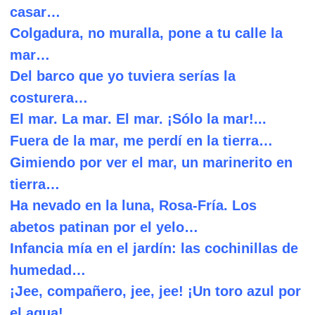
casar…
C
olgadura, no muralla, pone a tu calle la
mar…
D
el barco que yo tuviera serías la
costurera…
E
l mar. La mar. El mar. ¡Sólo la mar!...
F
uera de la mar, me perdí en la tierra…
G
imiendo por ver el mar, un marinerito en
tierra…
H
a nevado en la luna, Rosa-Fría. Los
abetos patinan por el yelo…
I
nfancia mía en el jardín: las cochinillas de
humedad…
J
¡
ee, compañero, jee, jee! ¡Un toro azul por
el agua!...