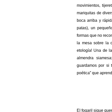
movimientos, tijere
mariquitas de diver
boca arriba y rápi
patas), un pequeñ
formas que no recon
la mesa sobre la 
etología! Una de l
almendra siamesa
guardamos por si 
poética” que apren
El fogaril sigue qu