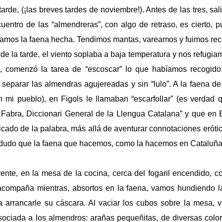
tarde, (¡las breves tardes de noviembre!). Antes de las tres, 
uentro de las “almendreras”, con algo de retraso, es cierto, 
íamos la faena hecha. Tendimos mantas, vareamos y fuimos reco
o de la tarde, el viento soplaba a baja temperatura y nos refugi
o, comenzó la tarea de “escoscar” lo que habíamos recogido:
, separar las almendras agujereadas y sin “lulo”. A la faena de
 mi pueblo), en Figols le llamaban “escarfollar” (es verdad q
Fabra, Diccionari General de
la Llengua Catalana
” y que en
ficado de la palabra, más allá de aventurar connotaciones eróti
 dudo que la faena que hacemos, como la hacemos en Cataluña, s
rente, en la mesa de la cocina, cerca del fogaril encendido, c
acompaña mientras, absortos en la faena, vamos hundiendo l
 arrancarle su cáscara. Al vaciar los cubos sobre la mesa,
sociada a los almendros: arañas pequeñitas, de diversas colo