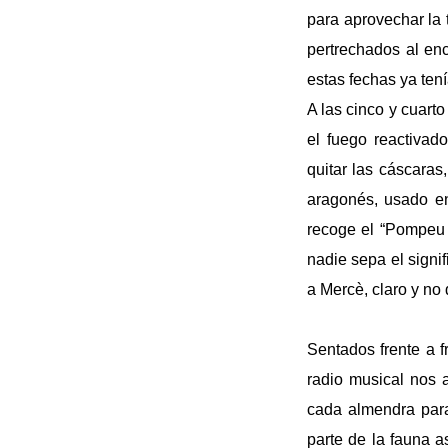
para aprovechar la 
pertrechados al enc
estas fechas ya ten
A las cinco y cuart
el fuego reactivad
quitar las cáscaras
aragonés, usado en
recoge el “Pompeu 
nadie sepa el signi
a Mercè, claro y no
Sentados frente a f
radio musical nos 
cada almendra para
parte de la fauna a