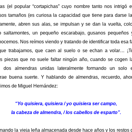
tas (el popular “cortapichas” cuyo nombre tanto nos intrigó e
sos tamaños (es curiosa la capacidad que tiene para darse la
damente, abren sus alas, se impulsan y se dan la vuelta, co
o saltamontes, un pequeño escarabajo, gusanos pequeños y
ocemos. Nos reímos viendo y tratando de identificar toda esa f
que trabajamos, que caen al suelo o se echan a volar… ¡T
as piezas que no suele faltar ningún año, cuando se cogen l
: dos almendras unidas lateralmente formando un solo e
trae buena suerte. Y hablando de almendras, recuerdo, ahor
dimos de Miguel Hernández:
“Yo quisiera, quisiera / yo quisiera ser campo,
la cabeza de almendra, / los cabellos de esparto”.
emando la vieja leña almacenada desde hace años y los restos d