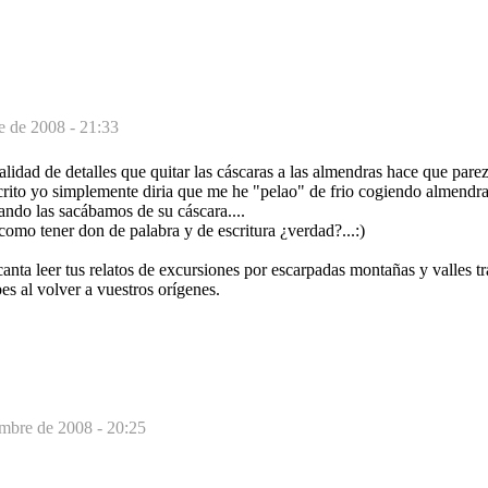
e de 2008 - 21:33
alidad de detalles que quitar las cáscaras a las almendras hace que pare
escrito yo simplemente diria que me he "pelao" de frio cogiendo almendr
ando las sacábamos de su cáscara....
como tener don de palabra y de escritura ¿verdad?...:)
nta leer tus relatos de excursiones por escarpadas montañas y valles tr
s al volver a vuestros orígenes.
mbre de 2008 - 20:25