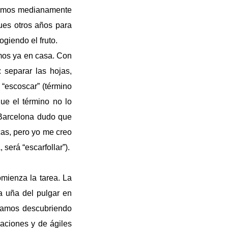
salimos medianamente
pues otros años para
giendo el fruto.
amos ya en casa. Con
 separar las hojas,
 “escoscar” (término
ue el término no lo
 Barcelona dudo que
cas, pero yo me creo
erá “escarfollar”).
omienza la tarea. La
a uña del pulgar en
 vamos descubriendo
raciones y de ágiles