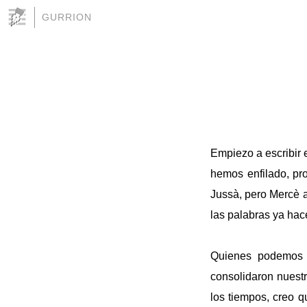
GURRION
Empiezo a escribir
hemos enfilado, pr
Jussà, pero Mercè a
las palabras ya ha
Quienes podemos d
consolidaron nuestr
los tiempos, creo 