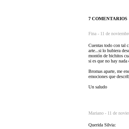
7 COMENTARIOS
Fina -
11 de noviembr
Cuentas todo con tal c
arte...si lo hubiera d
montón de bichitos cu
si es que no hay nada 
Bromas aparte, me enca
emociones que describe
Un saludo
Mariano -
11 de novie
Querida Silvia: