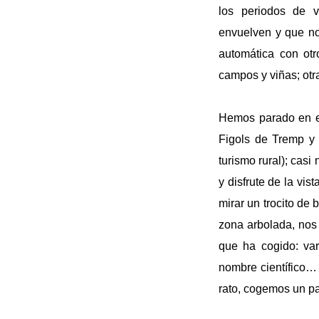
los periodos de v
envuelven y que no
automática con ot
campos y viñas; otra
Hemos parado en e
Figols de Tremp y a
turismo rural); casi
y disfrute de la vis
mirar un trocito de
zona arbolada, nos
que ha cogido: vari
nombre científico…
rato, cogemos un pa