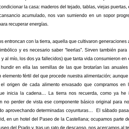
ondicionar la casa: maderos del tejado, tablas, viejas puertas, 
l cansancio acumulado, nos van sumiendo en un sopor progr
 para recuperar energías.
s entroncan con la tierra, aquella que cultivaron generaciones a
mbólico y es necesario saber “leerlas”. Sirven también para 
y al mío, los dos ya fallecidos) que tanta vida consumieron en 
 y hundir en ella las semillas de las que brotarían las anuales
n elemento fértil del que procede nuestra alimentación; aunqu
el origen de cada alimento envasado que compramos en l
que inicia la cadena… La tierra nos recuerda, como ya he i
en no perder de vista ese componente básico original para no 
do aprovechando determinadas coyunturas…
El sábado pasad
d, en un hotel del Paseo de
la Castellana
; ocupamos parte d
Museo del Prado y, tras un rato de descanso, nos acercamos al te