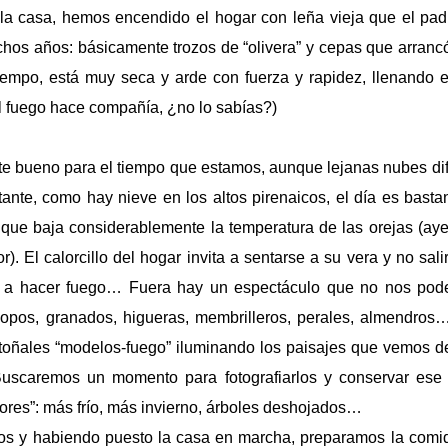
la casa, hemos encendido el hogar con leña vieja que el pad
os años: básicamente trozos de “olivera” y cepas que arrancó 
iempo, está muy seca y arde con fuerza y rapidez, llenando 
l fuego hace compañía, ¿no lo sabías?)
te bueno para el tiempo que estamos, aunque lejanas nubes dif
tante, como hay nieve en los altos pirenaicos, el día es bastant
o que baja considerablemente la temperatura de las orejas (aye
). El calorcillo del hogar invita a sentarse a su vera y no salir
 a hacer fuego… Fuera hay un espectáculo que no nos pode
hopos, granados, higueras, membrilleros, perales, almendros
 otoñales “modelos-fuego” iluminando los paisajes que vemos d
Buscaremos un momento para fotografiarlos y conservar ese
res”: más frío, más invierno, árboles deshojados…
os y habiendo puesto la casa en marcha, preparamos la com