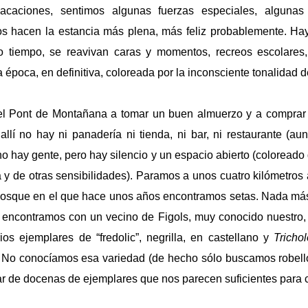
acaciones, sentimos algunas fuerzas especiales, alguna
s hacen la estancia más plena, más feliz probablemente. Ha
ro tiempo, se reavivan caras y momentos, recreos escolares
 época, en definitiva, coloreada por la inconsciente tonalidad de
l Pont de Montañana a tomar un buen almuerzo y a comprar
llí no hay ni panadería ni tienda, ni bar, ni restaurante (a
 no hay gente, pero hay silencio y un espacio abierto (coloread
ta y de otras sensibilidades). Paramos a unos cuatro kilómetros
 bosque en el que hace unos años encontramos setas. Nada más
 encontramos con un vecino de Figols, muy conocido nuestro,
os ejemplares de “fredolic”, negrilla, en castellano y
Tricho
 No conocíamos esa variedad (de hecho sólo buscamos robell
r de docenas de ejemplares que nos parecen suficientes para c