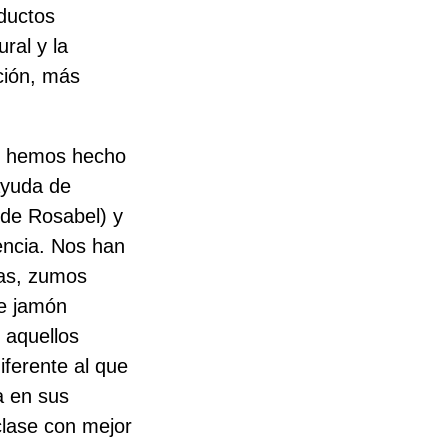
oductos
ral y la
ción, más
.
o, hemos hecho
ayuda de
de Rosabel) y
encia. Nos han
sas, zumos
de jamón
 aquellos
ferente al que
a en sus
clase con mejor