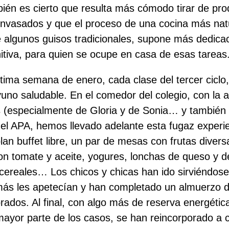
bién es cierto que resulta más cómodo tirar de pr
nvasados y que el proceso de una cocina más natu
 algunos guisos tradicionales, supone más dedica
nitiva, para quien se ocupe en casa de esas tareas
ltima semana de enero, cada clase del tercer cicl
uno saludable. En el comedor del colegio, con la 
 (especialmente de Gloria y de Sonia… y también 
 del APA, hemos llevado adelante esta fugaz experi
lan buffet libre, un par de mesas con frutas diver
on tomate y aceite, yogures, lonchas de queso y 
 cereales… Los chicos y chicas han ido sirviéndose
ás les apetecían y han completado un almuerzo di
ados. Al final, con algo más de reserva energétic
mayor parte de los casos, se han reincorporado a 