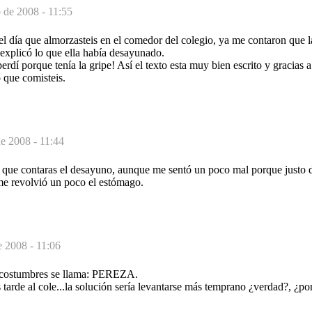
o de 2008 - 11:55
l día que almorzasteis en el comedor del colegio, ya me contaron que 
explicó lo que ella había desayunado.
rdí porque tenía la gripe! Así el texto esta muy bien escrito y gracias a
 que comisteis.
de 2008 - 11:44
ue contaras el desayuno, aunque me sentó un poco mal porque justo 
 me revolvió un poco el estómago.
e 2008 - 11:06
s costumbres se llama: PEREZA.
s tarde al cole...la solución sería levantarse más temprano ¿verdad?, ¿po