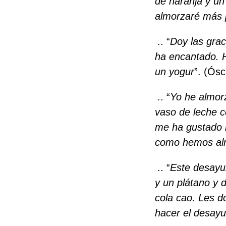
de naranja y un
almorzaré más 
.. “
Doy las gra
ha encantado. 
un yogur
”. (Ósc
.. “
Yo he almor
vaso de leche c
me ha gustado 
como hemos alm
.. “
Este desayu
y un plátano y 
cola cao. Les d
hacer el desayu