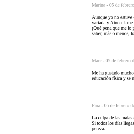
Marina -
05 de febrer
Aunque yo no estuve e
variada y Ainoa J. me 
¡Qué pena que me lo pe
saber, más o menos, lo
Marc -
05 de febrero 
Me ha gustado mucho q
educación física y se
Fina -
05 de febrero d
La culpa de las mala
Si todos los días llega
pereza.