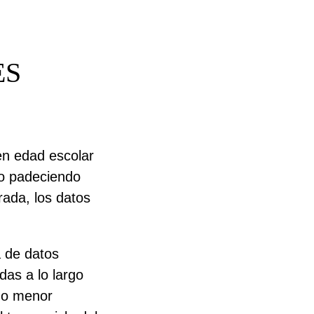
ES
en edad escolar
no padeciendo
rada, los datos
 de datos
das a lo largo
r o menor