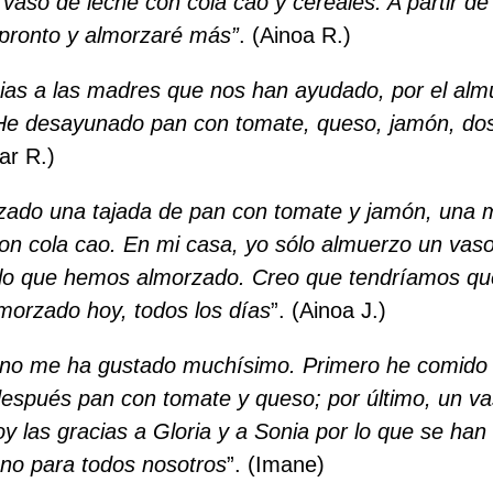
 vaso de leche con cola cao y cereales. A partir de
pronto y almorzaré más”
. (Ainoa R.)
cias a las madres que nos han ayudado, por el al
He desayunado pan con tomate, queso, jamón, do
ar R.)
zado una tajada de pan con tomate y jamón, una 
on cola cao. En mi casa, yo sólo almuerzo un vaso
lo que hemos almorzado. Creo que tendríamos qu
orzado hoy, todos los días
”. (Ainoa J.)
no me ha gustado muchísimo. Primero he comido
después pan con tomate y queso; por último, un v
oy las gracias a Gloria y a Sonia por lo que se ha
no para todos nosotros
”. (Imane)