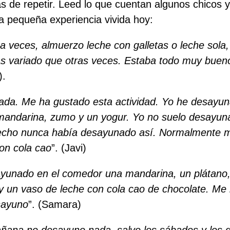
s de repetir. Leed lo que cuentan algunos chicos y
la pequeña experiencia vivida hoy:
a veces, almuerzo leche con galletas o leche sola
 variado que otras veces. Estaba todo muy bueno
).
nada. Me ha gustado esta actividad. Yo he desayu
andarina, zumo y un yogur. Yo no suelo desayuna
hecho nunca había desayunado así. Normalmente 
on cola cao
”. (Javi)
yunado en el comedor una mandarina, un plátano
 y un vaso de leche con cola cao de chocolate. Me
sayuno
”. (Samara)
añana no desayuno nada, salvo los sábados y los 