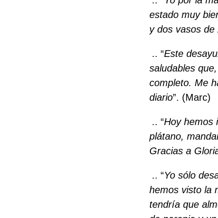
estado muy bien
y dos vasos de
.. “
Este desayun
saludables que
completo. Me h
diario
”. (Marc)
.. “
Hoy hemos i
plátano, manda
Gracias a Glori
.. “
Yo sólo desa
hemos visto la 
tendría que al