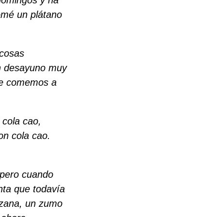
omé un plátano
 cosas
un desayuno muy
que comemos a
cola cao,
n cola cao.
, pero cuando
nta que todavía
nzana, un zumo