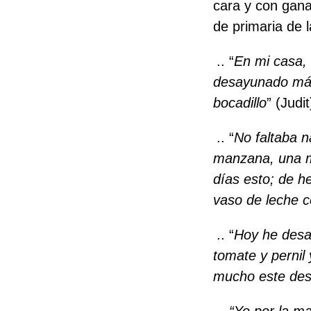
cara y con gana
de primaria de 
.. “
En mi casa, 
desayunado más
bocadillo
” (Judit
.. “
No faltaba 
manzana, una m
días esto; de 
vaso de leche c
.. “
Hoy he desa
tomate y pernil
mucho este de
..
“Yo por la m