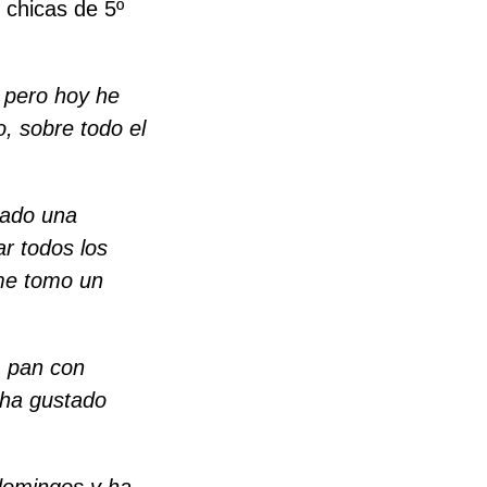
 chicas de 5º
, pero hoy he
, sobre todo el
nado una
r todos los
me tomo un
, pan con
 ha gustado
domingos y ha