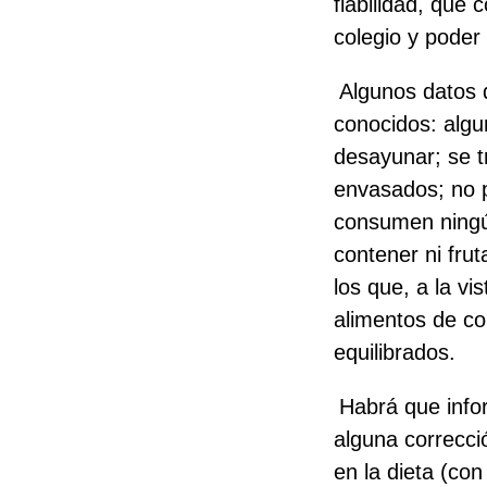
fiabilidad, qué 
colegio y poder 
Algunos datos 
conocidos: algu
desayunar; se t
envasados; no p
consumen ningún
contener ni fru
los que, a la v
alimentos de c
equilibrados.
Habrá que infor
alguna correcci
en la dieta (co