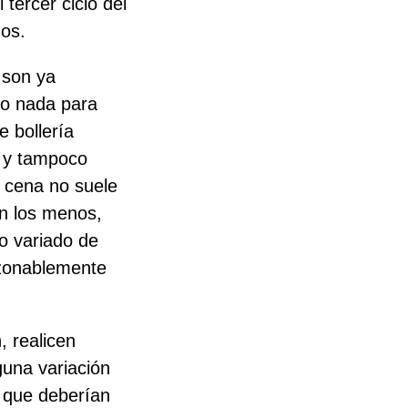
 tercer ciclo del
dos.
 son ya
do nada para
e bollería
a y tampoco
a cena no suele
on los menos,
io variado de
azonablemente
, realicen
guna variación
s que deberían