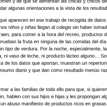
comen y de qué se alimentan las chicas y chicos del
dar algunas orientaciones a la vista de los resulta
que aparecen en ese trabajo de recogida de datos
nos niños y niñas llegan al colegio sin haber toma
raen, para comer a la hora del recreo, productos d
rueban la fruta en ninguna de las comidas del dí
 tipo de verdura. Por la noche, especialmente, l
ta, ni vaso de leche, ni producto lácteo alguno… S
ista de los datos que aportan, muestran un repertor
onsumo diario y que dan como resultado menús r
mar a las familias de todo ello para que, si quieren
ón, hablen con sus hijos e hijas y les propongan al
n un abuso manifiesto de productos ricos en grasa