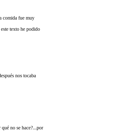
la comida fue muy
 este texto he podido
después nos tocaba
r qué no se hace?...por