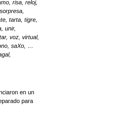
amo, risa, reloj,
 sorpresa,
, tarta, tigre,
, unir,
r, voz, virtual,
fono, saXo, …
agal,
unciaron en un
reparado para