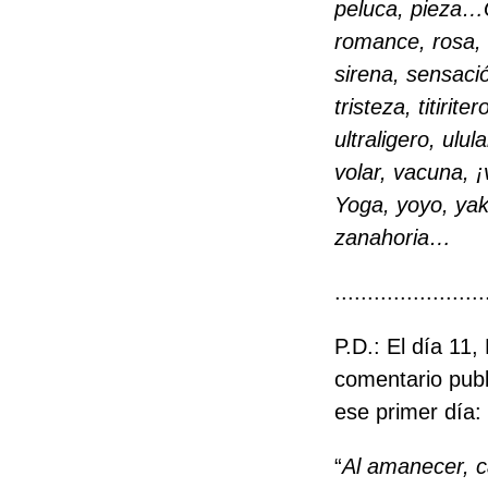
peluca, pieza…
romance, rosa, 
sirena, sensaci
tristeza, titirit
ultraligero, ulu
volar, vacuna, ¡v
Yoga, yoyo, ya
zanahoria…
.......................
P.D.: El día 11
comentario publ
ese primer día:
“
Al amanecer, c