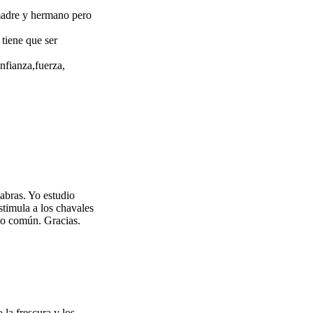
,madre y hermano pero
 tiene que ser
nfianza,fuerza,
abras. Yo estudio
stimula a los chavales
uso común. Gracias.
la frescura y los