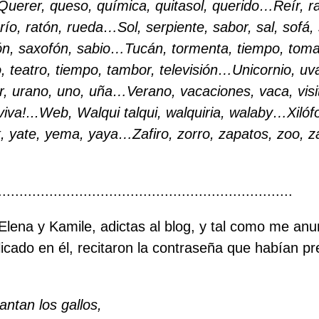
Querer, queso, química, quitasol, querido…
Reír, r
río, ratón, rueda…
Sol, serpiente, sabor, sal, sofá,
ón, saxofón, sabio…
Tucán, tormenta, tiempo, tomate
ero, teatro, tiempo, tambor, televisión…
Unicornio, uva
lar, urano, uno, uña…
Verano, vacaciones, vaca, visita
iva!...
Web, Walqui talqui, walquiria, walaby…
Xiló
k, yate, yema, yaya…
Zafiro, zorro, zapatos, zoo, z
.....................................................................
, Elena y Kamile, adictas al blog, y tal como me an
icado en él, recitaron la contraseña que habían p
antan los gallos,