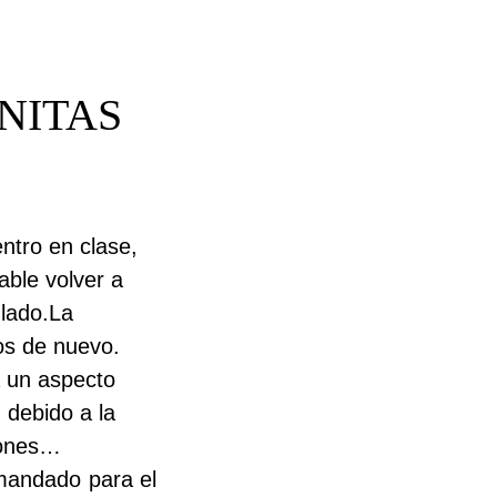
NITAS
ntro en clase,
able volver a
lado.
La
os de nuevo.
a un aspecto
 debido a la
iones…
mandado para el