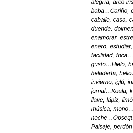
alegría, arco iri
baba…
Cariño, 
caballo, casa, 
duende, dolmen
enamorar, estre
enero, estudia
facilidad, foca
gusto…
Hielo, h
heladería, heli
invierno, iglú, 
jornal…
Koala, 
llave, lápiz, li
música, mono
noche…
Obsequi
Paisaje, perdón 