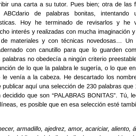
ibir una carta a su tutor. Pues bien; otra de las 
ABCdario de palabras bonitas, intentando uti
sticas. Hoy he terminado de revisarlos y he v
cho interés y realizadas con mucha imaginación y
 de materiales y con técnicas novedosas… Un 
dernado con canutillo para que lo guarden co
s palabras no obedecía a ningún criterio preestabl
unción de lo que la palabra le sugería, o lo que 
o le venía a la cabeza. He descartado los nombr
e publicar aquí una selección de 230 palabras que 
 decidido que son “PALABRAS BONITAS”. Tú, lect
líneas, es posible que en esa selección esté tambi
cer, armadillo, ajedrez, amor, acariciar, aliento, á