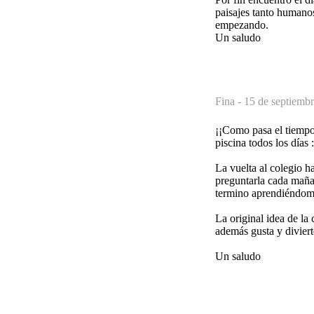
paisajes tanto humano
empezando.
Un saludo
Fina -
15 de septiembr
¡¡Como pasa el tiempo!
piscina todos los días :
La vuelta al colegio h
preguntarla cada mañan
termino aprendiéndom
La original idea de la
además gusta y diviert
Un saludo