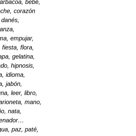
 barbacoa, bebé,
oche, corazón
, danés,
anza,
gma, empujar,
 fiesta, flora,
apa, gelatina,
do, hipnosis,
a, idioma,
a, jabón,
na, leer, libro,
rioneta, mano,
ño, nata,
rdenador…
gua, paz, paté,