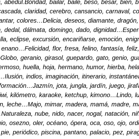
s, abedul.
Bondad, bailar, baile, beso, besar, bien,
cascada, claridad, cerebro, cansancio, carnaval, c
cantar, colores…
Delicia, deseos, diamante, dragón
, dedal, dálmata, domingo, dado, dignidad…
Esper
lla, eclipse, excursión, encariñarse, emoción, eni
r, enano…
Felicidad, flor, fresa, felino, fantasía, feliz,
…
Globo, geranio, girasol, guepardo, gato, genio, gu
ermoso, huella, hoja, hermano, humor, hierba, hela
o…
Ilusión, indios, imaginación, itinerario, instantáne
información…
Jazmín, jota, jungla, jardín, juego, jiraf
kiwi, kilómetro, karaoke, ketchup, kimono…
Lindo, lu
món, leche…
Majo, mimar, madera, mamá, madre, ma
…
Naturaleza, nube, nido, nacer, nogal, natación, ni
o, osezno, oler, océano, ópera, oca, oso, ojo, o
pie, periódico, piscina, pantano, palacio, pez, pira