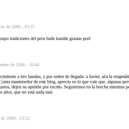
re de 2006 - 03:37
grupo tradiciones del peru baile kamile grasias porf
embre de 2006 - 16:44
imiento a tres bandas, y por orden de llegada: a Javier, al/a la enigmát
. Como mantenedor de este blog, aprecio en lo que vale que, algunas per
ntarios, dejen su opinión por escrito. Seguiremos en la brecha mientr
 años, que no está nada mal.
 de 2006 - 23:52