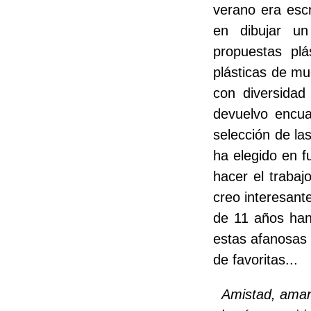
verano era escr
en dibujar un 
propuestas plá
plásticas de mu
con diversidad
devuelvo encua
selección de la
ha elegido en f
hacer el trabaj
creo interesant
de 11 años han
estas afanosas 
de favoritas...
Amistad, amane