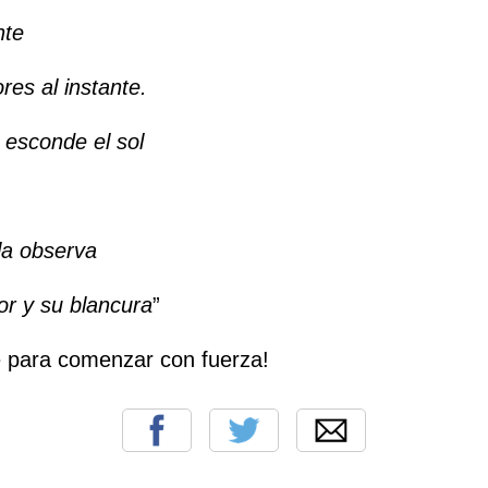
nte
ores al instante.
 esconde el sol
 la observa
or y su blancura
”
e para comenzar con fuerza!