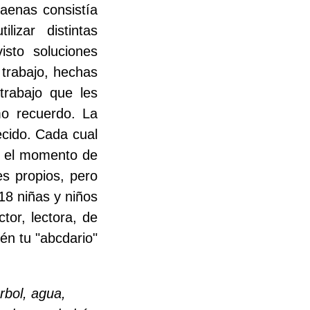
faenas consistía
lizar distintas
isto soluciones
 trabajo, hechas
trabajo que les
mo recuerdo. La
ecido. Cada cual
en el momento de
es propios, pero
18 niñas y niños
or, lectora, de
én tu "abcdario"
rbol, agua,