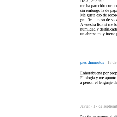
Hola , que tal!
me ha parecido curios
sin embargo la de papá
Me gusta eso de record
gratificante eso de sac
A vuestra lista si me 
humildad y delfín,cada
un abrazo muy fuerte p
pies diminutos
-
18 de
Enhorabuena por propon
Filología y me apunto 
a pensar el lenguaje de
Javier -
17 de septiem
Por fin encuentro el 