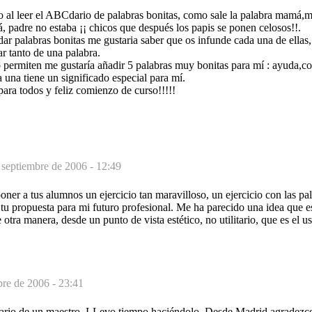
o al leer el ABCdario de palabras bonitas, como sale la palabra mamá
, padre no estaba ¡¡ chicos que después los papis se ponen celosos!!.
ar palabras bonitas me gustaria saber que os infunde cada una de ellas,
ar tanto de una palabra.
lo permiten me gustaría añadir 5 palabras muy bonitas para mí : ayuda,co
 una tiene un significado especial para mí.
ara todos y feliz comienzo de curso!!!!!
 septiembre de 2006 - 12:49
er a tus alumnos un ejercicio tan maravilloso, un ejercicio con las pal
tu propuesta para mi futuro profesional. Me ha parecido una idea que e
 otra manera, desde un punto de vista estético, no utilitario, que es el 
bre de 2006 - 23:41
diario de un maestro. LLevo tiempo haciéndolo. Desde Madrid agradezco 