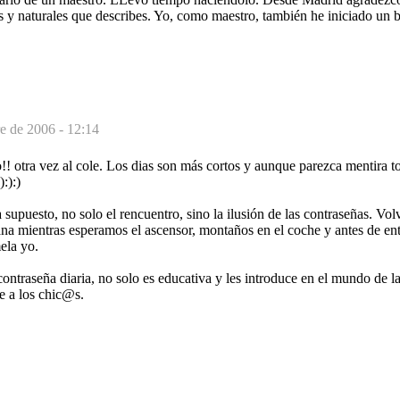
s y naturales que describes. Yo, como maestro, también he iniciado un 
e de 2006 - 12:14
! otra vez al cole. Los dias son más cortos y aunque parezca mentira to
):):)
a supuesto, no solo el rencuentro, sino la ilusión de las contraseñas. Vo
a mientras esperamos el ascensor, montaños en el coche y antes de entr
ela yo.
 contraseña diaria, no solo es educativa y les introduce en el mundo de l
e a los chic@s.