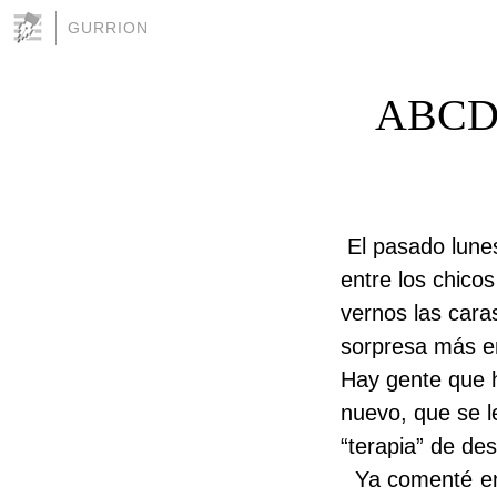
GURRION
ABCD
El pasado lune
entre los chico
vernos las cara
sorpresa más e
Hay gente que h
nuevo, que se l
“terapia” de d
Ya comenté en