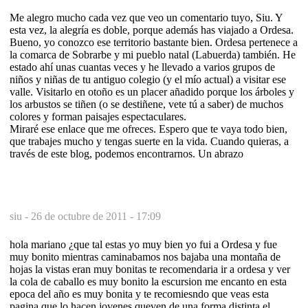
Me alegro mucho cada vez que veo un comentario tuyo, Siu. Y
esta vez, la alegría es doble, porque además has viajado a Ordesa.
Bueno, yo conozco ese territorio bastante bien. Ordesa pertenece a
la comarca de Sobrarbe y mi pueblo natal (Labuerda) también. He
estado ahí unas cuantas veces y he llevado a varios grupos de
niños y niñas de tu antiguo colegio (y el mío actual) a visitar ese
valle. Visitarlo en otoño es un placer añadido porque los árboles y
los arbustos se tiñen (o se destiñene, vete tú a saber) de muchos
colores y forman paisajes espectaculares.
Miraré ese enlace que me ofreces. Espero que te vaya todo bien,
que trabajes mucho y tengas suerte en la vida. Cuando quieras, a
través de este blog, podemos encontrarnos. Un abrazo
siu -
26 de octubre de 2011 - 17:09
hola mariano ¿que tal estas yo muy bien yo fui a Ordesa y fue
muy bonito mientras caminabamos nos bajaba una montaña de
hojas la vistas eran muy bonitas te recomendaria ir a ordesa y ver
la cola de caballo es muy bonito la escursion me encanto en esta
epoca del año es muy bonita y te recomiesndo que veas esta
pagina que lo hacen jovenes queven de una forma distinta el