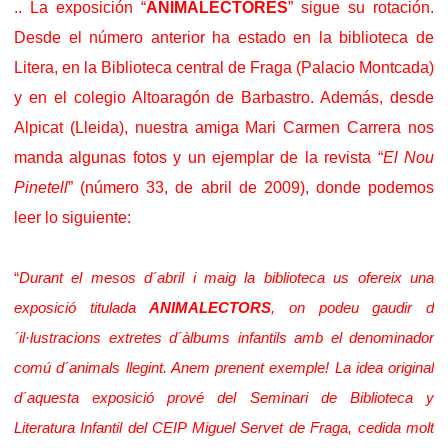
.. La exposición “
ANIMALECTORES
” sigue su rotación.
Desde el número anterior ha estado en la biblioteca de
Litera, en la Biblioteca central de Fraga (Palacio Montcada)
y en el colegio Altoaragón de Barbastro. Además, desde
Alpicat (Lleida), nuestra amiga Mari Carmen Carrera nos
manda algunas fotos y un ejemplar de la revista “
El Nou
Pinetell
” (número 33, de abril de 2009), donde podemos
leer lo siguiente:
“
Durant el mesos d´abril i maig la biblioteca us ofereix una
exposició titulada
ANIMALECTORS
, on podeu gaudir d
´il·lustracions extretes d´àlbums infantils amb el denominador
comú d´animals llegint. Anem prenent exemple! La idea original
d´aquesta exposició prové del Seminari de Biblioteca y
Literatura Infantil del CEIP Miguel Servet de Fraga, cedida molt