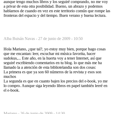
aunque tengo muchos libros y los seguiré comprando, no me voy
a privar de esta otra posibilidad. Bueno, un abrazo y podemos
hablarnos de cuando en vez en este territorio común que rompe las
fronteras del espacio y del tiempo. Buen verano y buena lectura.
Alba Buisán Navas -
27 de junio de 2009 - 10:50
Hola Mariano, ¿que tal?, yo estoy muy bien, porque hago cosas
que me encantan: leer, escuchar mi música favorita, hacer
sudokus,... Este año, en la huerta voy a tener Internet, así que
seguiré escribiendo comentarios en tu blog. lo que más me ha
llamado la a atención de esta bibliotelandia son dos cosas:
La primera es que ya son 60 números de la revista y esos son
muchos
La segunda es que en cuanto bajen los precios del e-book, yo me
lo compro. Aunque siga leyendo libros en papel también leeré en
el e-book.
Mariano -
26 de junio de 2009 - 14:30