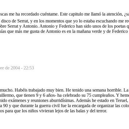
 moscas me ha recordado cuéntame. Este capitulo me llamó la atención, ¿
disco de Serrat, y en los momentos que yo lo estaba escuchando me re
bre Serrat y Antonio. Antonio y Federico han sido unos de los poetas 
esías que más me gusta de Antonio es en la mañana verde y de Federico
re de 2004 - 22:53
í mucho. Habéis trabajado muy bien. He tenido una semana horrible. La 
uillermo, que tienen 9 y 6 años- ha celebrado su 75 cumpleaños. Y hem
tenido exámenes y reuniones aburridísimas. Además he estado en Teruel,
a 90 y que durante la guerra civil fue la encargada de organizar las colo
 para que los niños vivieran lejos de las balas y del terror.