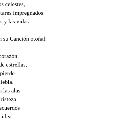
os celestes,
altares impregnados
s y las vidas.
 su Canción otoñal:
 corazón
e estrellas,
 pierde
iebla.
 las alas
tristeza
ecuerdos
 idea.