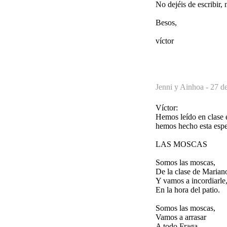
No dejéis de escribir, 
Besos,
víctor
Jenni y Ainhoa -
27 d
Víctor:
Hemos leído en clase
hemos hecho esta espec
LAS MOSCAS
Somos las moscas,
De la clase de Marian
Y vamos a incordiarle
En la hora del patio.
Somos las moscas,
Vamos a arrasar
A todo Fraga,