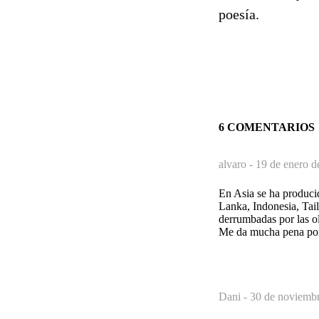
poesía.
6 COMENTARIOS
alvaro -
19 de enero d
En Asia se ha produci
Lanka, Indonesia, Tail
derrumbadas por las o
Me da mucha pena por
Dani -
30 de noviembr