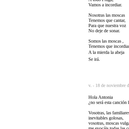
Vamos a incordiar.
Nosotras las moscas
Tenemos que cantar,
Para que nuestra voz
No deje de sonar.
Somos las moscas ,
Tenemos que incordiar
A la mierda la abeja
Se irá.
v. -
18 de noviembre d
Hola Antonia
¿no será esta canción
Vosotras, las familiare
inevitables golosas,
vosotras, moscas vulg
me evocáis todas las c