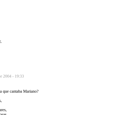
,
e 2004 - 19:33
 la que cantaba Mariano?
s,
ares,
osas.