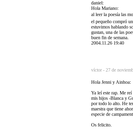
daniel:
Hola Mariano:
al leer la poesía las
el pequeño compró un 
estuvimos hablando so
gustan, una de las po
buen fin de semana.
2004.11.26 19:40
víctor -
27 de noviemb
Hola Jenni y Ainhoa:
Ya leí este rap. Me re
mis hijos -Blanca y G
por todo lo alto. He 
maestra que tiene ahor
especie de campamentos
Os felicito.