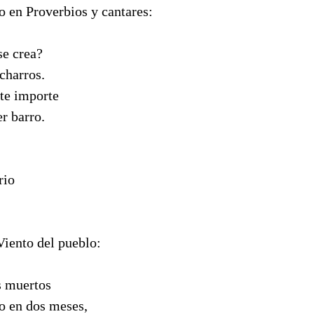
 en Proverbios y cantares:
se crea?
acharros.
 te importe
r barro.
rio
Viento del pueblo:
s muertos
do en dos meses,